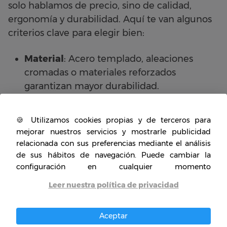
solo hablamos de precio, sino de calidad,
ergonomía y durabilidad. Aquí te van algunos
criterios clave para elegir bien:
Material
: Acero templado, aleaciones
cromadas o materiales reforzados
garantizan mayor durabilidad.
Ergonomía
: Mangos antideslizantes,
🍪 Utilizamos cookies propias y de terceros para
diseño curvado y peso equilibrado mejoran
mejorar nuestros servicios y mostrarle publicidad
la experiencia de uso.
relacionada con sus preferencias mediante el análisis
de sus hábitos de navegación. Puede cambiar la
Versatilidad
: Algunas herramientas tienen
configuración en cualquier momento
múltiples funciones o cabezales
intercambiables.
Leer nuestra política de privacidad
Tipo de uso
: No es lo mismo un uso
Aceptar
doméstico que uno profesional. Evalúa el