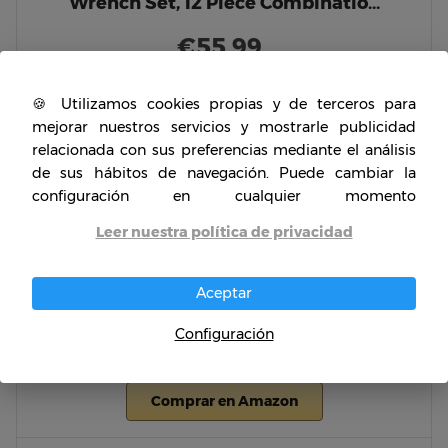
Wrench Set, 12 Piece Combinatio…
€55.99
Comprar en Amazon
🍪 Utilizamos cookies propias y de terceros para
mejorar nuestros servicios y mostrarle publicidad
relacionada con sus preferencias mediante el análisis
de sus hábitos de navegación. Puede cambiar la
configuración en cualquier momento
Leer nuestra política de privacidad
SORAKO Llaves Fijas con Carraca 8-19mm,
Aceptar
12Pcs Llave de Carraca co…
Configuración
42,50€
Comprar en Amazon