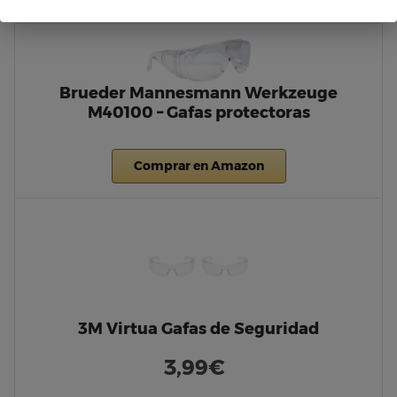
Brueder Mannesmann Werkzeuge
M40100 – Gafas protectoras
Comprar en Amazon
3M Virtua Gafas de Seguridad
3,99€