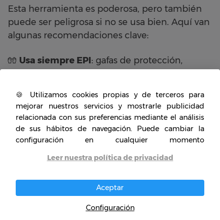
Esta herramienta es poderosa, pero también
puede ser peligrosa si no se usa bien. Aquí van
algunas recomendaciones clave:
🧤
Usa siempre EPI
: gafas de protección,
guantes resistentes y mascarilla si hay polvo.
⚙️
No fuerces el disco
: deja que sea la
🍪 Utilizamos cookies propias y de terceros para
herramienta la que haga el trabajo, evita
mejorar nuestros servicios y mostrarle publicidad
presionar demasiado.
relacionada con sus preferencias mediante el análisis
🔒
Verifica el disco antes de usar
: asegúrate de
de sus hábitos de navegación. Puede cambiar la
que esté bien ajustado y no esté dañado.
configuración en cualquier momento
⚠️
Evita trabajar con la herramienta húmeda
Leer nuestra política de privacidad
o en ambientes mojados
: recuerda que va
conectada a la corriente.
Aceptar
Configuración