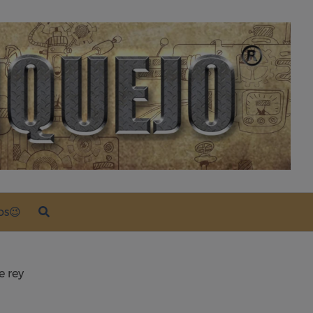
os😉
e rey