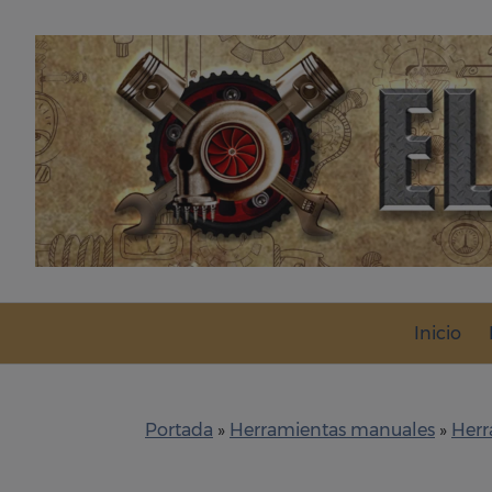
Skip
to
content
Inicio
Portada
»
Herramientas manuales
»
Herr