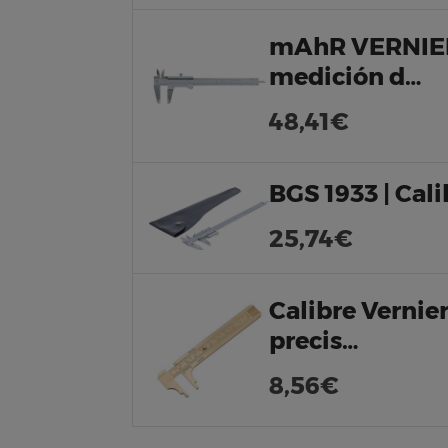
mAhR VERNIER 
medición d…
48,41€
BGS 1933 | Cali
25,74€
Calibre Vernier
precis…
8,56€