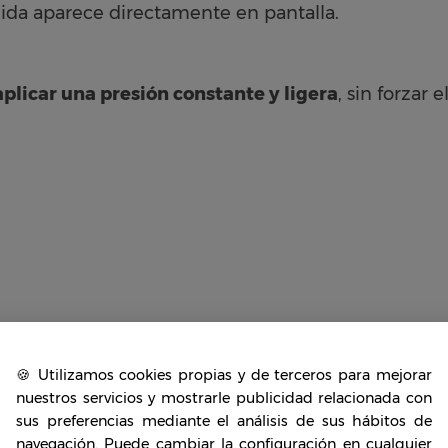
dida aparece directamente en pantalla.
aplicar una presión constante y ligera
, sin forzar 
existe un solo tipo de calibre, sino varios adaptado
🍪 Utilizamos cookies propias y de terceros para mejorar
nuestros servicios y mostrarle publicidad relacionada con
sus preferencias mediante el análisis de sus hábitos de
navegación. Puede cambiar la configuración en cualquier